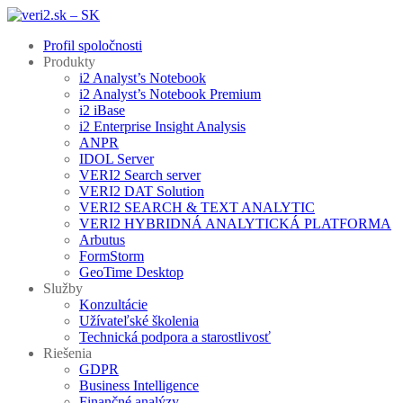
Preskočiť
Menu
Zavrieť
na
Profil spoločnosti
obsah
Produkty
i2 Analyst’s Notebook
i2 Analyst’s Notebook Premium
i2 iBase
i2 Enterprise Insight Analysis
ANPR
IDOL Server
VERI2 Search server
VERI2 DAT Solution
VERI2 SEARCH & TEXT ANALYTIC
VERI2 HYBRIDNÁ ANALYTICKÁ PLATFORMA
Arbutus
FormStorm
GeoTime Desktop
Služby
Konzultácie
Užívateľské školenia
Technická podpora a starostlivosť
Riešenia
GDPR
Business Intelligence
Finančné analýzy