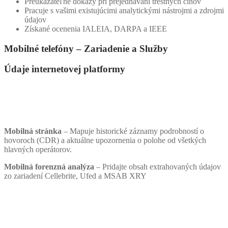
Preukázateľné dôkazy pri prejednávaní trestných činov
Pracuje s vašimi existujúcimi analytickými nástrojmi a zdrojmi
údajov
Získané ocenenia IALEIA, DARPA a IEEE
Mobilné telefóny – Zariadenie a Služby
Údaje internetovej platformy
Mobilná stránka
– Mapuje historické záznamy podrobností o
hovoroch (CDR) a aktuálne upozornenia o polohe od všetkých
hlavných operátorov.
Mobilná forenzná analýza
– Pridajte obsah extrahovaných údajov
zo zariadení Cellebrite, Ufed a MSAB XRY